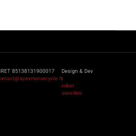
IRET 85138131900017
Design & Dev
ontact@apexmotorcycle.fr
:
robot
sensible