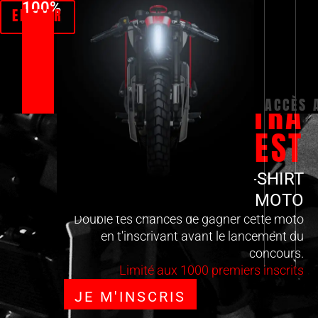
100
%
ENTRER
00
J
00
H
00
M
00
S
GUERRILLA
A
C
C
È
S
ULTRA
CONTEST
ACHÈTE UN T-SHIRT
GAGNE LA MOTO
Double tes chances de gagner cette moto
en t'inscrivant avant le lancement du
concours.
Limité aux 1000 premiers inscrits
JE M'INSCRIS